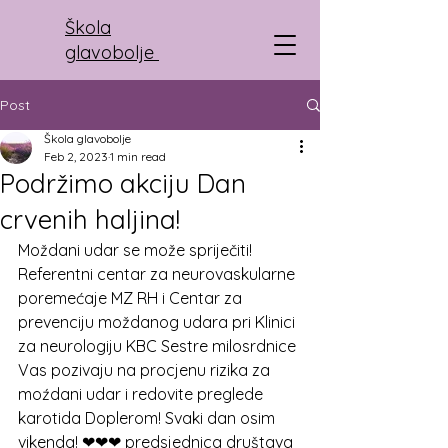
Škola
glavobolje
Post
Škola glavobolje
Feb 2, 2023
1 min read
Podržimo akciju Dan
crvenih haljina!
Moždani udar se može spriječiti! 
Referentni centar za neurovaskularne 
poremećaje MZ RH i Centar za 
prevenciju moždanog udara pri Klinici 
za neurologiju KBC Sestre milosrdnice 
Vas pozivaju na procjenu rizika za 
moźdani udar i redovite preglede 
karotida Doplerom! Svaki dan osim 
vikenda! ❤❤❤ predsjednica društava 