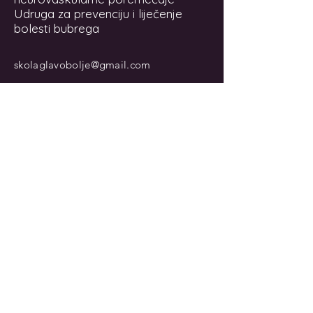
Udruga za prevenciju i liječenje
bolesti bubrega
skolaglavobolje@gmail.com
Ne propustite novosti!
Email
Prijava
Imate li pitanja slobodno
nam se obratite!
Ime i prezime