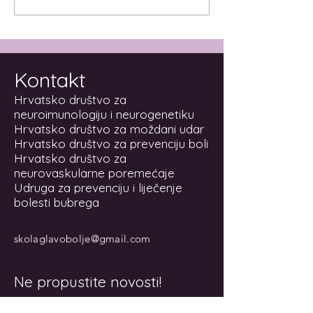
migrenu: ‘80 posto
crvenom!
Hrvata trpi glavobolju i
ne traži liječničku
Kontakt
Hrvatsko društvo za
neuroimunologiju i neurogenetiku
Hrvatsko društvo za moždani udar
Hrvatsko društvo za prevenciju boli
Hrvatsko društvo za
neurovaskularne poremećaje
Udruga za prevenciju i liječenje
bolesti bubrega
skolaglavobolje@gmail.com
Ne propustite novosti!
Email