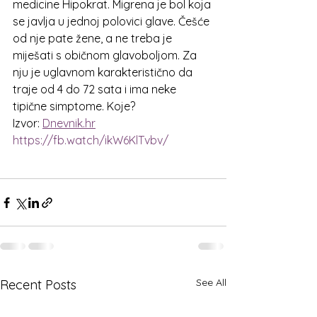
medicine Hipokrat. Migrena je bol koja 
se javlja u jednoj polovici glave. Češće 
od nje pate žene, a ne treba je 
miješati s običnom glavoboljom. Za 
nju je uglavnom karakteristično da 
traje od 4 do 72 sata i ima neke 
tipične simptome. Koje?
Izvor: 
Dnevnik.hr
https://fb.watch/ikW6KlTvbv/
See All
Recent Posts