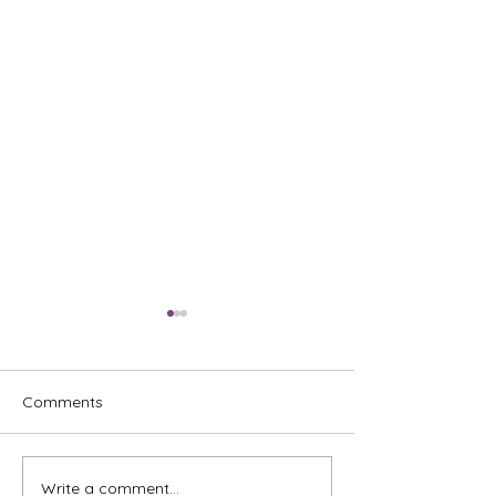
Comments
Write a comment...
Vodeća stručnjakinja za
Žene za žene! 