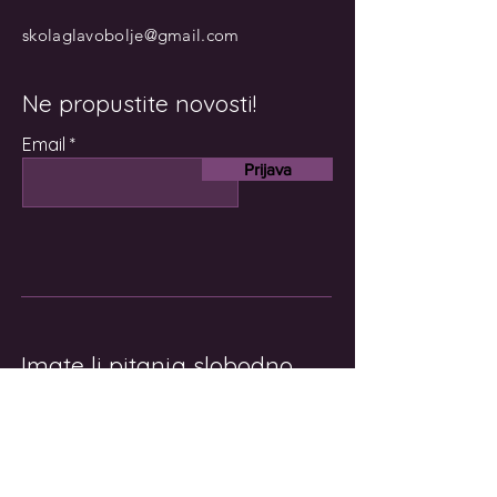
skolaglavobolje@gmail.com
Ne propustite novosti!
Email
Prijava
Imate li pitanja slobodno
nam se obratite!
Ime i prezime
Email