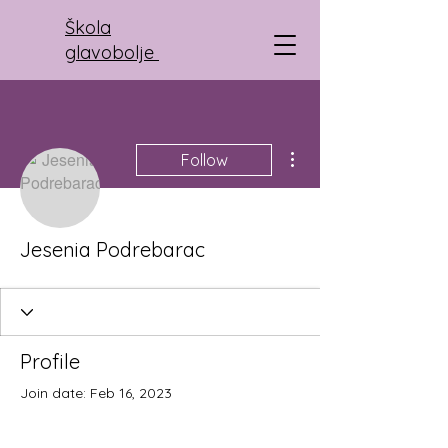
Škola
glavobolje
More actions
Follow
Jesenia Podrebarac
Profile
Join date: Feb 16, 2023