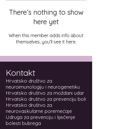
There’s nothing to show
here yet
When this member adds info about
themselves, you’ll see it here.
Kontakt
Hrvatsko društvo za
neuroimunologiju i neurogenetiku
Hrvatsko društvo za moždani udar
Hrvatsko društvo za prevenciju boli
Hrvatsko društvo za
neurovaskularne poremećaje
Udruga za prevenciju i liječenje
bolesti bubrega