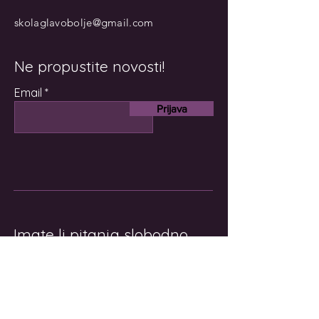
skolaglavobolje@gmail.com
Ne propustite novosti!
Email
Prijava
Imate li pitanja slobodno
nam se obratite!
Ime i prezime
Email