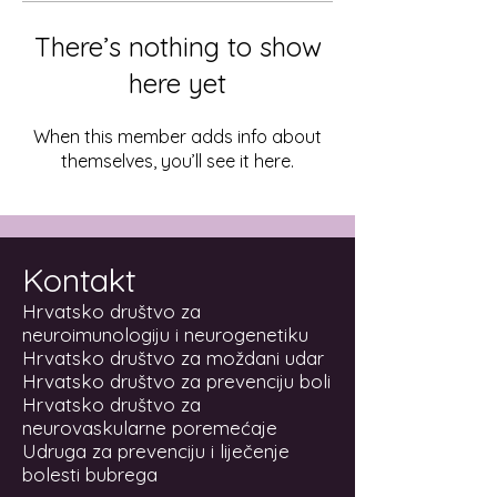
There’s nothing to show
here yet
When this member adds info about
themselves, you’ll see it here.
Kontakt
Hrvatsko društvo za
neuroimunologiju i neurogenetiku
Hrvatsko društvo za moždani udar
Hrvatsko društvo za prevenciju boli
Hrvatsko društvo za
neurovaskularne poremećaje
Udruga za prevenciju i liječenje
bolesti bubrega