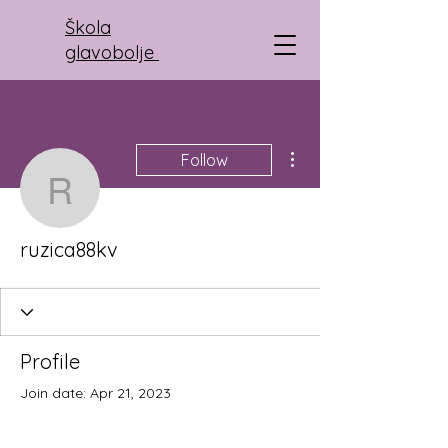
Škola
glavobolje
More actions
Follow
ruzica88kv
ruzica88kv
Profile
Join date: Apr 21, 2023