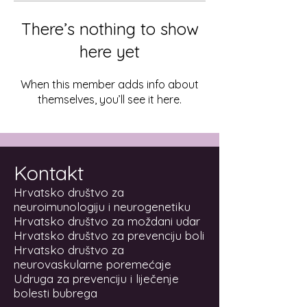
There’s nothing to show
here yet
When this member adds info about
themselves, you’ll see it here.
Kontakt
Hrvatsko društvo za
neuroimunologiju i neurogenetiku
Hrvatsko društvo za moždani udar
Hrvatsko društvo za prevenciju boli
Hrvatsko društvo za
neurovaskularne poremećaje
Udruga za prevenciju i liječenje
bolesti bubrega