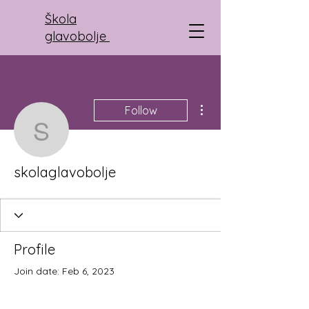
Škola
glavobolje
More actions
Follow
skolaglavobolje
skolaglavobolje
Profile
Join date: Feb 6, 2023