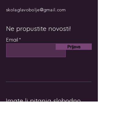
skolaglavobolje@gmail.com
Ne propustite novosti!
Email
Prijava
Imate li pitanja slobodno
nam se obratite!
Ime i prezime
Email