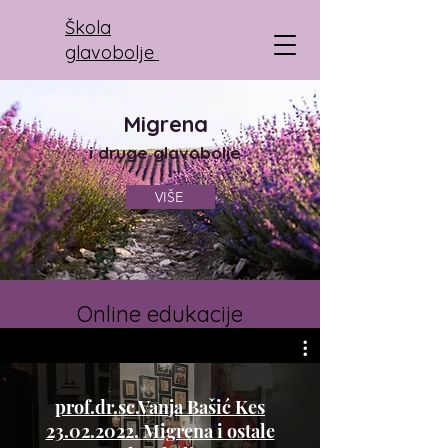
Škola
glavobolje
Migrena
i
druge glavobolje
VIŠE
Online edukacije
prof.dr.sc.Vanja Bašić Kes
23.02.2022. Migrena i ostale