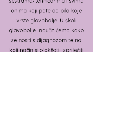
sestrama/tehničarima i svima
onima koji pate od bilo koje
vrste glavobolje. U školi
glavobolje naučit ćemo kako
se nositi s dijagnozom te na
koji način si olakšati i spriječiti
nastajanje glavobolje.
Kontakt
Hrvatsko društvo za
neuroimunologiju i neurogenetiku
Hrvatsko društvo za moždani udar
Hrvatsko društvo za prevenciju boli
Hrvatsko društvo za
neurovaskularne poremećaje