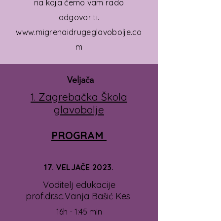
na koja ćemo vam rado
odgovoriti.
www.migrenaidrugeglavobolje.co
m
Velja
a
č
1. Zagrebačka Škola
glavobolje
PROGRAM
17. VELJAČE 2023.
Voditelj edukacije
prof.dr.sc.Vanja Bašić Kes
16h - 1:45 min