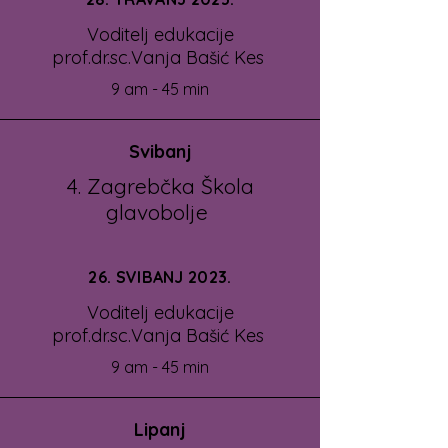
Voditelj edukacije
prof.dr.sc.Vanja Bašić Kes
9 am - 45 min
Svibanj
4. Zagrebčka Škola
glavobolje
26. SVIBANJ 2023.
Voditelj edukacije
prof.dr.sc.Vanja Bašić Kes
9 am - 45 min
Lipanj