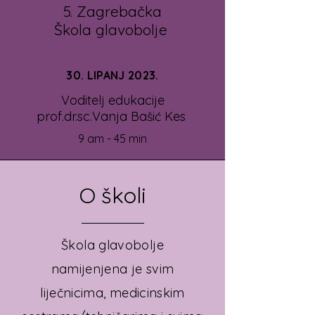
5. Zagrebačka
Škola glavobolje
30. LIPANJ 2023.
Voditelj edukacije
prof.dr.sc.Vanja Bašić Kes
9 am - 45 min
O školi
Škola glavobolje
namijenjena je svim
liječnicima, medicinskim