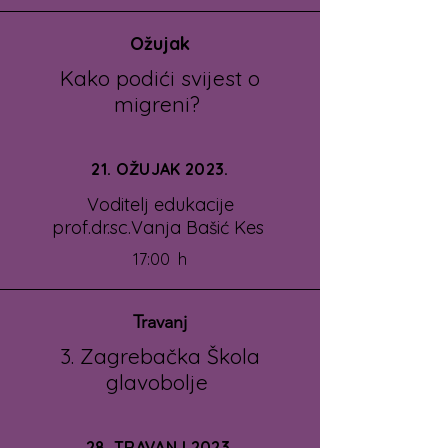
Ožujak
Kako podići svijest o
migreni?
21. OŽUJAK 2023.
Voditelj edukacije
prof.dr.sc.Vanja Bašić Kes
17:00 h
Travanj
3. Zagrebačka Škola
glavobolje
28. TRAVANJ 2023.