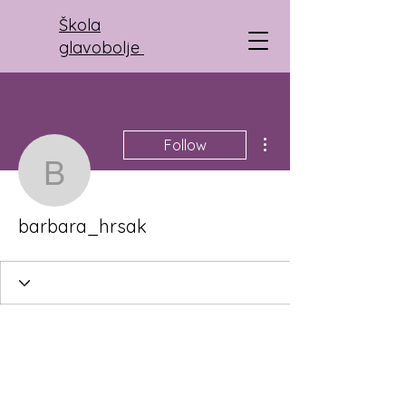
Škola
glavobolje
More actions
Follow
barbara_hrsak
barbara_hrsak