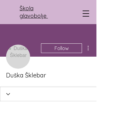
Škola
glavobolje
More actions
Follow
Duška Šklebar