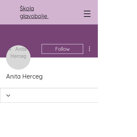
Škola
glavobolje
More actions
Follow
Anita Herceg