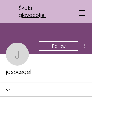
Škola
glavobolje
More actions
Follow
jasbcegelj
jasbcegelj