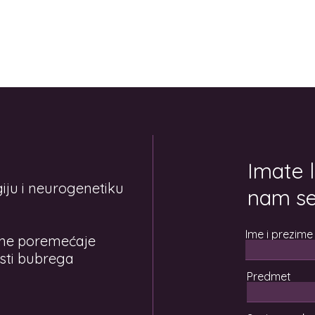
Imate l
iju i neurogenetiku
nam se
Ime i prezime
rne poremećaje
esti bubrega
Predmet