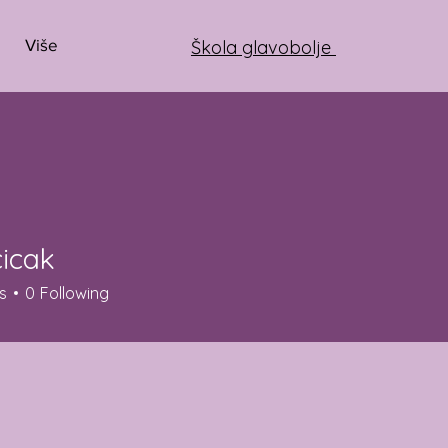
Više
Škola glavobolje
icak
k
s
0
Following