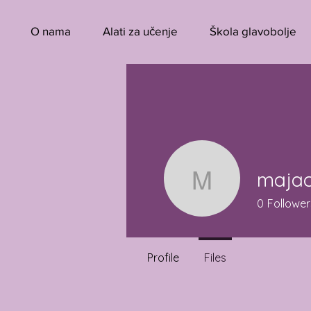
O nama
Alati za učenje
Škola glavobolje
majac
majacica
0
Follower
Profile
Files