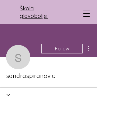
Škola
glavobolje
More actions
Follow
sandraspiranovic
sandraspiranovic