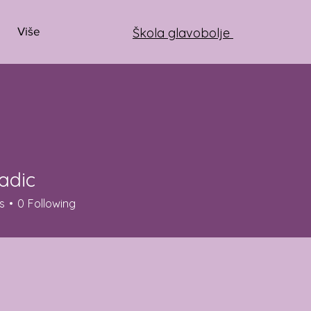
Više
Škola glavobolje
adic
c
s
0
Following