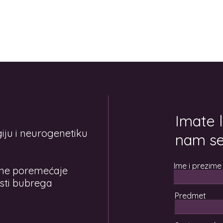
Imate l
iju i neurogenetiku
nam se
Ime i prezime
rne poremećaje
esti bubrega
Predmet