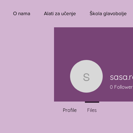
O nama
Alati za učenje
Škola glavobolje
sasa.r
sasa.radi
0
Follower
Profile
Files