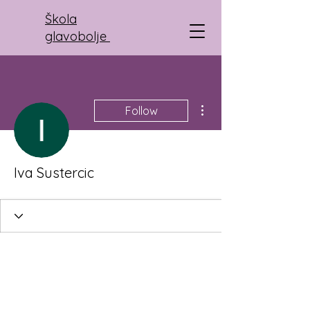
Škola
glavobolje
More actions
Follow
Iva Sustercic