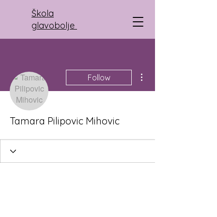
Škola
glavobolje
More actions
Follow
Tamara Pilipovic Mihovic