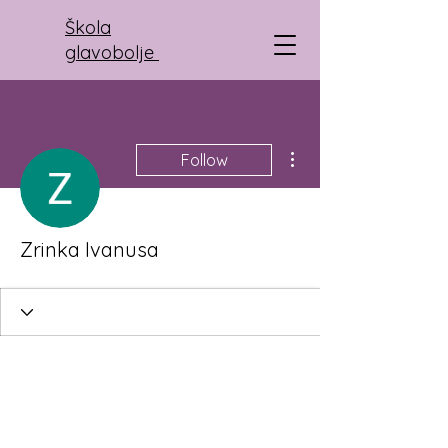
Škola
glavobolje
More actions
Follow
Zrinka Ivanusa